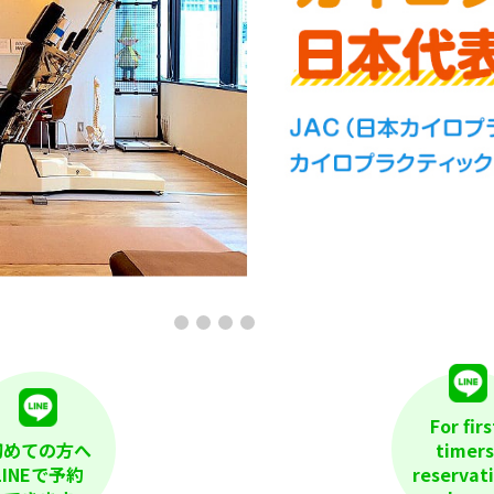
For firs
初めての方へ
timers
LINEで予約
reservat