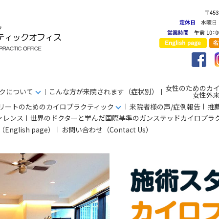
女性のためのカ
クについて
こんな方が来院されます（症状別）
女性外
リートのためのカイロプラクティック
来院者様の声/症例報告
推
ァレンス
世界のドクターと学んだ国際基準のガンステッドカイロプラ
s（English page）
お問い合わせ（Contact Us）