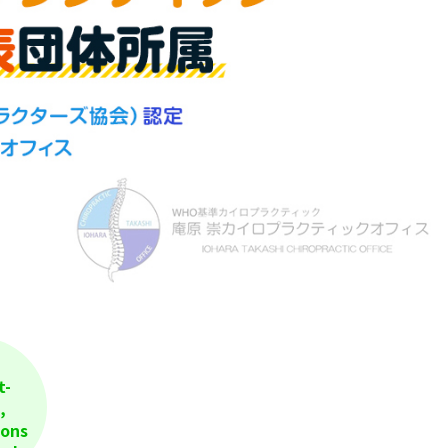
t-
,
ions