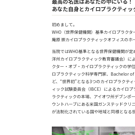
最高の名医はあなたの中にいる！
あなた自身とカイロプラクティッ
初めまして。
WHO（世界保健機関）基準カイロプラクタ
庵原 崇カイロプラクティックオフィスのホ
当院ではWHO基準となる世界保健機関が定
洋州カイロプラクティック教育審議会）により国際的
クター・オブ・カイロプラクティックの学位・称号のほか、
ロプラクティック科学専門家、Bachelor of C
ど、“世界初”となる3つのカイロプラクテ
ィック試験委員会（IBCE）によるカイロ
ラクティックの本場、アイオワ州デブンポ
ウントハーブにある米国ガンステッドクリ
が法制化されている国や地域と同様となる