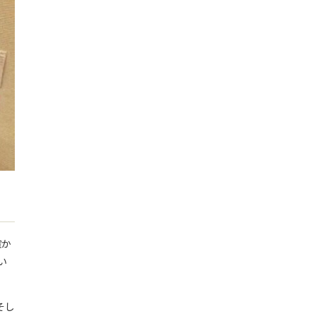
確か
い
そし