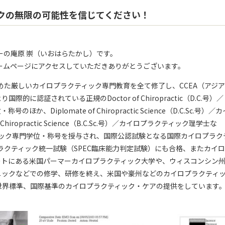
クの無限の可能性を信じてください！
ーの庵原 崇（いおはらたかし）です。
ームページにアクセスしていただきありがとうございます。
めた厳しいカイロプラクティック専門教育を全て修了し、CCEA（アジ
に認証されている正規のDoctor of Chiropractic（D.C.号）／
Diplomate of Chiropractic Science（D.C.Sc.号）／カ
hiropractic Science（B.C.Sc.号）／カイロプラクティック理学士な
ィック専門学位・称号を授与され、国際公認試験となる国際カイロプラク
プラクティック統一試験（SPEC臨床能力判定試験）にも合格、またカイ
ートにある米国パーマーカイロプラクティック大学や、ウィスコンシン
ニックなどでの修学、研修を終え、米国や豪州などのカイロプラクティ
世界標準、国際基準のカイロプラクティック・ケアの提供をしています