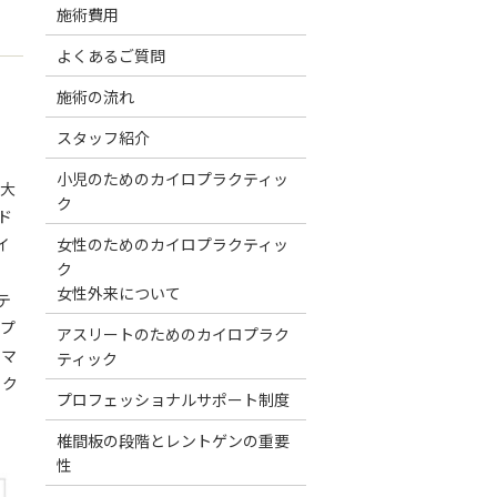
施術費用
よくあるご質問
施術の流れ
スタッフ紹介
小児のためのカイロプラクティッ
ア大
ク
ド
イ
女性のためのカイロプラクティッ
ク
女性外来について
テ
ロプ
アスリートのためのカイロプラク
州マ
ティック
ック
プロフェッショナルサポート制度
。
椎間板の段階とレントゲンの重要
性