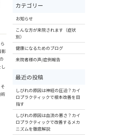
お知らせ
こんな方が来院されます（症状
別）
から
健康になるためのブログ
撮影
の
来院者様の声/症例報告
をし
、そ
しびれの原因は神経の圧迫？カイ
施術
ロプラクティックで根本改善を目
指す
しびれの原因は血流の悪さ？カイ
ロプラクティックで改善するメカ
ニズムを徹底解説