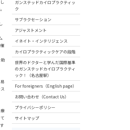
まし
ガンステッドカイロプラクティッ
ク
す。
サブラクセーション
し
アジャストメント
ム
イネイト・インテリジェンス
開催
カイロプラクティックケアの段階
を助
世界のドクターと学んだ国際基準
のガンステッドカイロプラクティ
ック！（名古屋駅）
難易
For foreigners（English page）
シス
お問い合わせ（Contact Us）
プライバシーポリシー
の療
して
サイトマップ
）す