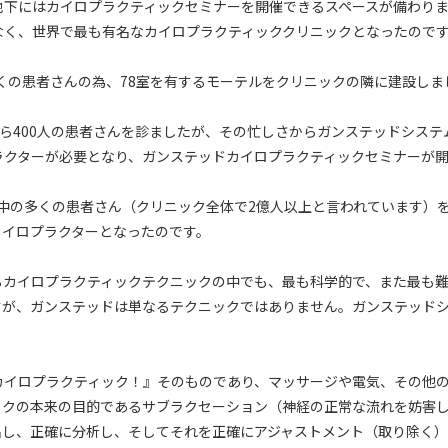
地下にはカイロプラクティックセミナーを開催できるスペースが備わり
なく、世界で最も有名なカイロプラクティッククリニックとなったので
多くの患者さんの為、78室を有するモーテルをクリニックの隣に建設しま
から400人の患者さんを診ましたが、その忙しさからガンステッドシステ
ラクターが必要となり、ガンステッドカイロプラクティックセミナーが
世界中の多くの患者さん（クリニック全体で2億人以上と言われています）
カイロプラクターとなったのです。
るカイロプラクティックテクニックの中でも、最も科学的で、また最も
すが、ガンステッドは単なるテクニックではありません。ガンステッド
カイロプラクティック！』そのものであり、マッサージや電気、その他
ックの本来の目的であるサブラクセーション（神経の正常な流れを妨害
出し、正確に分析し、そしてそれを正確にアジャストメント（取り除く