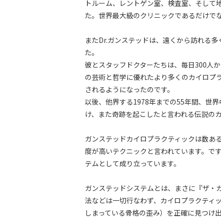
トルーム、レントゲン室、検査室、そして
た。世界最大級のクリニックであるだけで
またDr.ガンステッドは、遠くから訪れる
た。
彼とスタッフドクターたちは、毎日300人
の芸術と哲学に優れたより多くのカイロプ
されるようになったのです。
以後、他界する1978年までの55年間、
け、また奇跡を起こしたと言われる伝説の
ガンステッドカイロプラクティックは数あ
度が高いテクニックと言われています。で
テムとして成り立っています。
ガンステッドシステムとは、まさに『ザ・
法などは一切行なわず、カイロプラクティ
しまっている骨格の歪み）を正確に見つけ