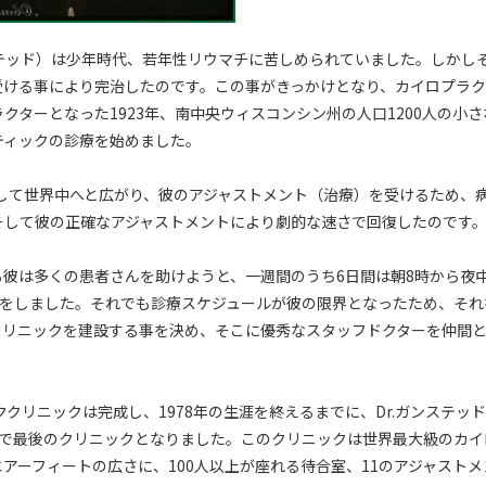
以下Dr. ガンステッド）は少年時代、若年性リウマチに苦しめられていました。しかし
受ける事により完治したのです。この事がきっかけとなり、カイロプラク
ターとなった1923年、南中央ウィスコンシン州の人口1200人の小さ
ティックの診療を始めました。
そして世界中へと広がり、彼のアジャストメント（治療）を受けるため、
そして彼の正確なアジャストメントにより劇的な速さで回復したのです
彼は多くの患者さんを助けようと、一週間のうち6日間は朝8時から夜
療をしました。それでも診療スケジュールが彼の限界となったため、それ
クリニックを建設する事を決め、そこに優秀なスタッフドクターを仲間
ククリニックは完成し、1978年の生涯を終えるまでに、Dr.ガンステッ
目で最後のクリニックとなりました。このクリニックは世界最大級のカイ
クエアーフィートの広さに、100人以上が座れる待合室、11のアジャストメ