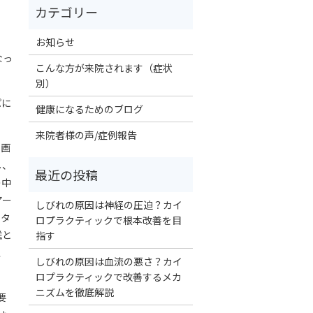
お知らせ
なっ
こんな方が来院されます（症状
別）
パに
健康になるためのブログ
来院者様の声/症例報告
ン画
し、
の中
アー
しびれの原因は神経の圧迫？カイ
のタ
ロプラクティックで根本改善を目
椎と
指す
上
しびれの原因は血流の悪さ？カイ
ロプラクティックで改善するメカ
ニズムを徹底解説
要