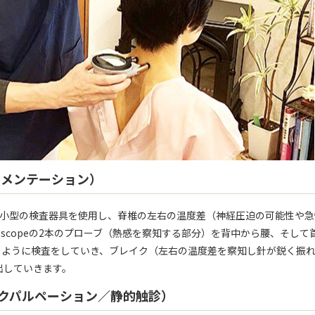
ストルメンテーション）
ばれる小型の検査器具を使用し、脊椎の左右の温度差（神経圧迫の可能性や
oscopeの2本のプローブ（熱感を察知する部分）を背中から腰、そして
るように検査をしていき、ブレイク（左右の温度差を察知し針が鋭く振
出していきます。
タティックパルペーション／静的触診）