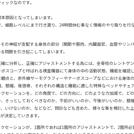
ティックなのです。
根本原因となってしまいます。
、細胞レベルにまで行き渡り、24時間休む事なく情報のやり取りを行
、その神経が支配する身体の部分（関節や筋肉、内臓器官、血管やリン
ゆる問題を引き起こしてしまいます。
正確に分析し、正確にアジャストメントする為には、全脊柱のレントゲ
ーボスコープと呼ばれる検査機器にて身体の中の活動状態、機能を確認
な観点と、赤外線サーモグラフィーやナーボスコープなどにおける身体
椎、頚椎、後頭骨、それぞれの構造と機能に適した特殊なベッドやチェ
ラクセーションを、どの角度で、どの方向に、どのような力加減で、ど
か、そっとしておくべきなのか、午前がいいのか、午後がいいのか、頚
か、いけないのか、などなど、問診なども含めた、様々な事を検討した
性が決定していきます。
クセーションが、1箇所であれば1箇所のアジャストメントで、2箇所必