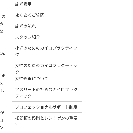
施術費用
よくあるご質問
その
タ
施術の流れ
な
スタッフ紹介
小児のためのカイロプラクティッ
病ん
ク
。
女性のためのカイロプラクティッ
ク
中ま
女性外来について
を
アスリートのためのカイロプラク
とし
ティック
プロフェッショナルサポート制度
ドが
椎間板の段階とレントゲンの重要
ロ
性
ン