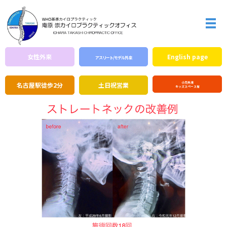
メ
女性外来
English page
アスリート/モデル外来
小児外来
名古屋駅徒歩2分
土日祝営業
キッズスペース有