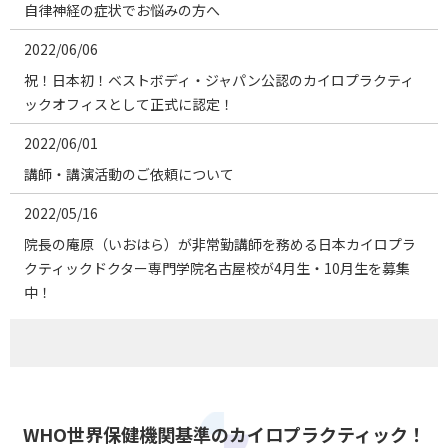
自律神経の症状でお悩みの方へ
2022/06/06
祝！日本初！ベストボディ・ジャパン公認のカイロプラクティ
ックオフィスとして正式に認定！
2022/06/01
講師・講演活動のご依頼について
2022/05/16
院長の庵原（いおはら）が非常勤講師を務める 日本カイロプラ
クティックドクター専門学院名古屋校が4月生・10月生を募集
中！
https://ameblo.jp/taa-bcsc/entry-12730585539.html
2022/02/24
講師・講演活動のご依頼につきましては下記をご参照くださ
い。
WHO世界保健機関基準のカイロプラクティック！
https://ameblo.jp/taa-bcsc/entry-12727743239.html