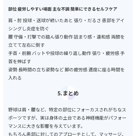
部位 疲労しやすい場面 主な不調 簡単にできるセルフケア
肩・肘 投球・送球が続いたあと 張り・だるさ 患部をアイ
シングし炎症を防ぐ
腰 守備・打撃での踏ん張り動作 詰まり感・違和感 両膝を
立てて左右に倒す
手首・前腕 バットや投球の繰り返し動作 張り・疲労感 手
首を伸ばす
姿勢 長時間の立ち姿勢など 脚の疲労感 適度に座る時間を
入れる
⒌まとめ
野球は肩・腰など、特定の部位にフォーカスされがちなス
ポーツですが、実は身体の土台である神経機能がパフォー
マンスに大きな影響を与えています。
もちろん患部に対してのアプローチとして、マッサージ、