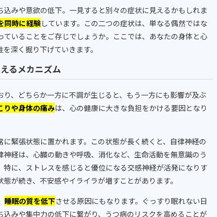
ち込みや意欲の低下。一見すると別々の症状に見えるかもしれま
を同時に経験
しています。この二つの症状は、単なる偶然ではな
っていることをご存じでしょうか。ここでは、あなたの身体と心
性を深く掘り下げていきます。
与えるメカニズム
おり、どちらか一方に不調が生じると、もう一方にも影響が及ぶ
こりや身体の痛み
は、心の健康に大きな負担をかける要因となり
常に緊張状態に置かれます。この状態が長く続くと、自律神経の
律神経は、心臓の動きや呼吸、消化など、生命活動を無意識のう
。特に、ストレスを感じると優位になる交感神経が活発になりす
状態が続き、不安感やイライラが増すことがあります。
、
睡眠の質を低下
させる原因にもなります。ぐっすり眠れない日
ち込みや集中力の低下に繋がり、うつ病のリスクを高めることが