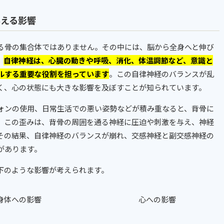
与える影響
る骨の集合体ではありません。その中には、脳から全身へと伸び
、
自律神経は、心臓の動きや呼吸、消化、体温調節など、意識と
ルする重要な役割を担っています
。この自律神経のバランスが乱
く、心の状態にも大きな影響を及ぼすことが知られています。
ォンの使用、日常生活での悪い姿勢などが積み重なると、背骨に
。この歪みは、背骨の周囲を通る神経に圧迫や刺激を与え、神経
その結果、自律神経のバランスが崩れ、交感神経と副交感神経の
があります。
下のような影響が考えられます。
身体への影響
心への影響