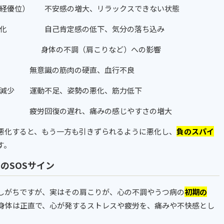
経優位）
不安感の増大、リラックスできない状態
化
自己肯定感の低下、気分の落ち込み
）
身体の不調（肩こりなど）への影響
無意識の筋肉の硬直、血行不良
減少
運動不足、姿勢の悪化、筋力低下
疲労回復の遅れ、痛みの感じやすさの増大
悪化すると、もう一方も引きずられるように悪化し、
負のスパイ
す。
らのSOSサイン
しがちですが、実はその肩こりが、心の不調やうつ病の
初期の
身体は正直で、心が発するストレスや疲労を、痛みや不快感とし
。