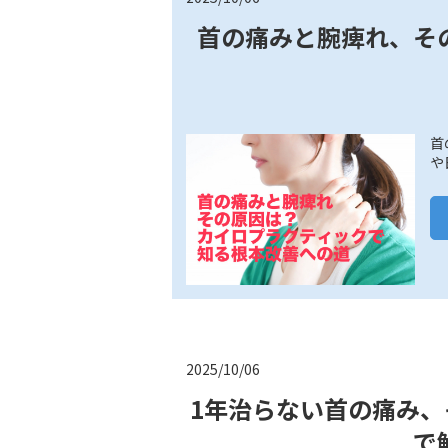
首の痛みと腕痺れ、そ
首
や
2025/10/06
1年治らない首の痛み
で