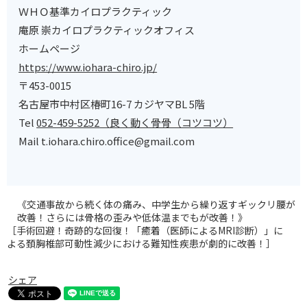
ＷＨＯ基準カイロプラクティック
庵原 崇カイロプラクティックオフィス
ホームページ
https://www.iohara-chiro.jp/
〒453-0015
名古屋市中村区椿町16-7 カジヤマBL 5階
Tel
‪052-459-5252‬
（良く動く骨骨（コツコツ）
Mail t.iohara.chiro.office@gmail.com
《交通事故から続く体の痛み、中学生から繰り返すギックリ腰が
改善！さらには骨格の歪みや低体温までもが改善！》
［ 手術回避！奇跡的な回復！「癒着（医師によるMRI診断）」に
よる頚胸椎部可動性減少における難知性疾患が劇的に改善！］
シェア