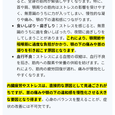
ると、全身の筋肉が緊張しやすくなります。特に、
首や肩、顎周りの筋肉はストレスの影響を受けやす
く、無意識のうちに力が入ってしまい、慢性的な凝
りや痛み、顎の下の違和感につながります。
食いしばり・歯ぎしり：
ストレスを感じると、無意
識のうちに歯を食いしばったり、夜間に歯ぎしりを
してしまうことがあります。
これにより、顎関節や
咀嚼筋に過度な負担がかかり、顎の下の痛みや首の
凝りを引き起こす原因となります
。
血行不良：
ストレスによる血管の収縮は、血行不良
を招き、筋肉への酸素や栄養の供給を妨げます。こ
れにより、筋肉の疲労回復が遅れ、痛みが慢性化し
やすくなります。
内臓疲労やストレスは、直接的な原因として見過ごされが
ちですが、首の痛みや顎の下の違和感を慢性化させる大き
な要因となり得ます
。心身のバランスを整えることが、症
状の改善には不可欠です。