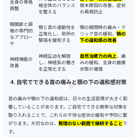
全身の骨格
格全体のバランス
根本原因の改善、症状
調整
を整える
の再発防止
顎関節と頸
顎と首の連動性を
顎の開閉時の痛み・ク
椎の専門的
正常化し、局所の
リック音の緩和、
顎の
なアプロー
緊張を緩和する
下の違和感の改善
チ
神経圧迫を解放
自然治癒力の向上
、痛
神経機能の
し、神経系の働き
みの緩和、全身の健康
改善
を正常化する
状態の増進
4. 自宅でできる首の痛みと顎の下の違和感対策
首の痛みや顎の下の違和感は、日々の生活習慣が大きく影
響していることがあります。ご自宅でできる簡単な対策を
取り入れることで、これらの不快な症状の緩和や予防に繋
がります。大切なのは、
無理のない範囲で継続すること
で
す。