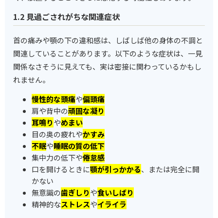
1.2 見過ごされがちな関連症状
首の痛みや顎の下の違和感は、しばしば他の身体の不調と
関連していることがあります。以下のような症状は、一見
関係なさそうに見えても、実は密接に関わっているかもし
れません。
慢性的な頭痛
や
偏頭痛
肩や背中の
頑固な凝り
耳鳴り
や
めまい
目の奥の疲れや
かすみ
不眠
や
睡眠の質の低下
集中力の低下や
倦怠感
口を開けるときに
顎が引っかかる
、または完全に開
かない
無意識の
歯ぎしり
や
食いしばり
精神的な
ストレス
や
イライラ