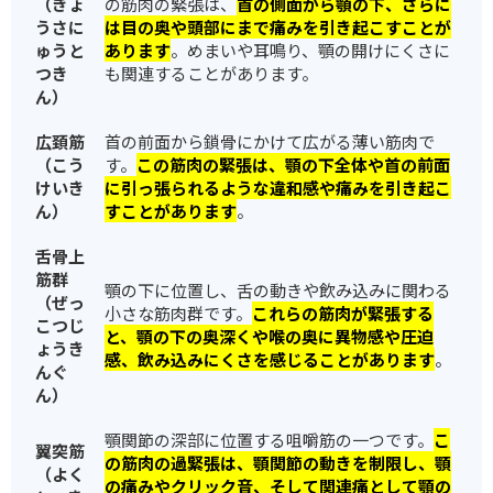
（きょ
の筋肉の緊張は、
首の側面から顎の下、さらに
うさに
は目の奥や頭部にまで痛みを引き起こすことが
ゅうと
あります
。めまいや耳鳴り、顎の開けにくさに
つき
も関連することがあります。
ん）
広頚筋
首の前面から鎖骨にかけて広がる薄い筋肉で
（こう
す。
この筋肉の緊張は、顎の下全体や首の前面
けいき
に引っ張られるような違和感や痛みを引き起こ
ん）
すことがあります
。
舌骨上
筋群
顎の下に位置し、舌の動きや飲み込みに関わる
（ぜっ
小さな筋肉群です。
これらの筋肉が緊張する
こつじ
と、顎の下の奥深くや喉の奥に異物感や圧迫
ょうき
感、飲み込みにくさを感じることがあります
。
んぐ
ん）
顎関節の深部に位置する咀嚼筋の一つです。
こ
翼突筋
の筋肉の過緊張は、顎関節の動きを制限し、顎
（よく
の痛みやクリック音、そして関連痛として顎の