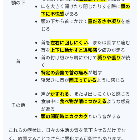
顎の下
口を大きく開けたり閉じたりする際に
顎の
下に不快感
がある
顎の下から首にかけて
重だるさや凝り
を感
じる
首を
左右に回しにくい
、または回すと痛む
首を
上下に動かすと違和感
や痛みが走る
首の付け根から肩にかけて
凝りや張り
が続
首
く
特定の姿勢で首の痛み
が増す
寝起きに首が
固まっている
ように感じる
声が
かすれる
、または出しにくいと感じる
食事中に
食べ物が喉につかえる
ような感覚
その他
がある
顎の開閉時にカクカク
という音がする
これらの症状は、日々の生活の質を低下させるだけでな
く、放置することでさらに悪化する可能性もあります。