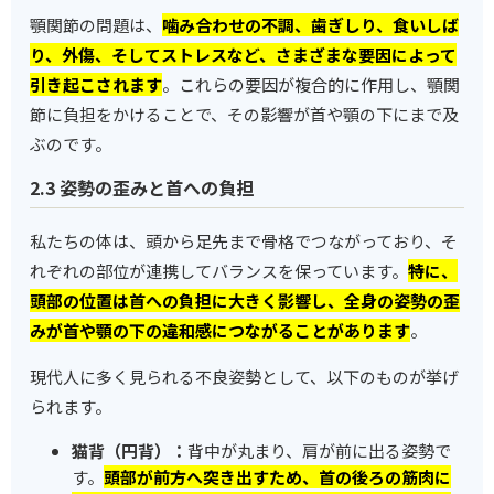
顎関節の問題は、
噛み合わせの不調、歯ぎしり、食いしば
り、外傷、そしてストレスなど、さまざまな要因によって
引き起こされます
。これらの要因が複合的に作用し、顎関
節に負担をかけることで、その影響が首や顎の下にまで及
ぶのです。
2.3 姿勢の歪みと首への負担
私たちの体は、頭から足先まで骨格でつながっており、そ
れぞれの部位が連携してバランスを保っています。
特に、
頭部の位置は首への負担に大きく影響し、全身の姿勢の歪
みが首や顎の下の違和感につながることがあります
。
現代人に多く見られる不良姿勢として、以下のものが挙げ
られます。
猫背（円背）：
背中が丸まり、肩が前に出る姿勢で
す。
頭部が前方へ突き出すため、首の後ろの筋肉に