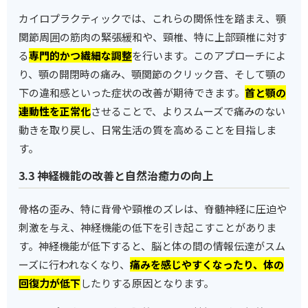
カイロプラクティックでは、これらの関係性を踏まえ、顎
関節周囲の筋肉の緊張緩和や、頸椎、特に上部頸椎に対す
る
専門的かつ繊細な調整
を行います。このアプローチによ
り、顎の開閉時の痛み、顎関節のクリック音、そして顎の
下の違和感といった症状の改善が期待できます。
首と顎の
連動性を正常化
させることで、よりスムーズで痛みのない
動きを取り戻し、日常生活の質を高めることを目指しま
す。
3.3 神経機能の改善と自然治癒力の向上
骨格の歪み、特に背骨や頸椎のズレは、脊髄神経に圧迫や
刺激を与え、神経機能の低下を引き起こすことがありま
す。神経機能が低下すると、脳と体の間の情報伝達がスム
ーズに行われなくなり、
痛みを感じやすくなったり、体の
回復力が低下
したりする原因となります。