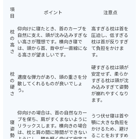
項
ポイント
注意点
目
仰向けに寝たとき、首のカーブを
高すぎる枕は首を
枕
自然に支え、頭が沈み込みすぎな
圧迫し、低すぎる
の
い高さが理想です。横向き寝で
枕は首が反りすぎ
高
は、頭から首、背中が一直線にな
て負担をかけま
さ
る高さが望ましいです。
す。
硬すぎる枕は頭が
枕
安定せず、柔らか
適度な弾力があり、頭の重さを分
の
すぎる枕は頭が沈
散してくれるものが良いでしょ
硬
み込みすぎて姿勢
う。
さ
が崩れやすくなり
ます。
仰向けの場合は、首の自然なカー
うつ伏せ寝は首や
ブを保ち、肩がすくまないように
寝
顎に大きな負担を
リラックスします。横向きの場合
姿
かけるため、避け
は、枕と肩の間に隙間ができない
勢
ることをおすすめ
ようにし、膝を軽く曲げて安定さ