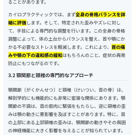
ることがあります。
カイロプラクティックでは、まず
全身の骨格バランスを詳
細に評価
します。そして、特定された歪みやズレに対し
て、手技による専門的な調整を行います。この全身の骨格
調整によって、体の土台からバランスを整え、首や顎にか
かる不必要なストレスを軽減します。これにより、
首の痛
みや顎の下の違和感の緩和
はもちろんのこと、症状の再発
防止にもつながるのです。
3.2 顎関節と頸椎の専門的なアプローチ
顎関節（がくかんせつ）と頸椎（けいつい、首の骨）は、
解剖学的にも機能的にも非常に密接な関係にあります。顎
関節の不調は、首の筋肉に緊張をもたらし、逆に頸椎の歪
みは顎の動きに悪影響を及ぼすことがあります。特に、首
の上部にある上部頸椎の歪みは、顎関節の動きやその周囲
の神経機能に大きく影響を与えることが知られています。