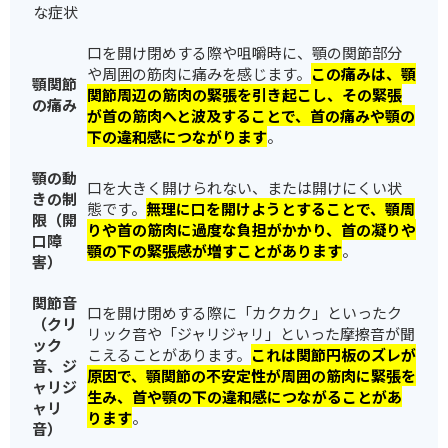
な症状
口を開け閉めする際や咀嚼時に、顎の関節部分
や周囲の筋肉に痛みを感じます。
この痛みは、顎
顎関節
関節周辺の筋肉の緊張を引き起こし、その緊張
の痛み
が首の筋肉へと波及することで、首の痛みや顎の
下の違和感につながります
。
顎の動
口を大きく開けられない、または開けにくい状
きの制
態です。
無理に口を開けようとすることで、顎周
限（開
りや首の筋肉に過度な負担がかかり、首の凝りや
口障
顎の下の緊張感が増すことがあります
。
害）
関節音
口を開け閉めする際に「カクカク」といったク
（クリ
リック音や「ジャリジャリ」といった摩擦音が聞
ック
こえることがあります。
これは関節円板のズレが
音、ジ
原因で、顎関節の不安定性が周囲の筋肉に緊張を
ャリジ
生み、首や顎の下の違和感につながることがあ
ャリ
ります
。
音）