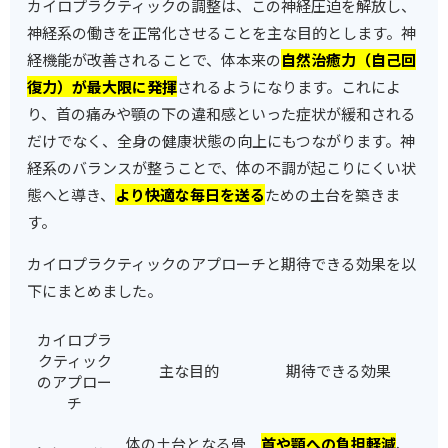
カイロプラクティックの調整は、この神経圧迫を解放し、
神経系の働きを正常化させることを主な目的とします。神
経機能が改善されることで、体本来の
自然治癒力（自己回
復力）が最大限に発揮
されるようになります。これによ
り、首の痛みや顎の下の違和感といった症状が緩和される
だけでなく、全身の健康状態の向上にもつながります。神
経系のバランスが整うことで、体の不調が起こりにくい状
態へと導き、
より快適な毎日を送る
ための土台を築きま
す。
カイロプラクティックのアプローチと期待できる効果を以
下にまとめました。
カイロプラ
クティック
主な目的
期待できる効果
のアプロー
チ
体の土台となる骨
首や顎への負担軽減
、