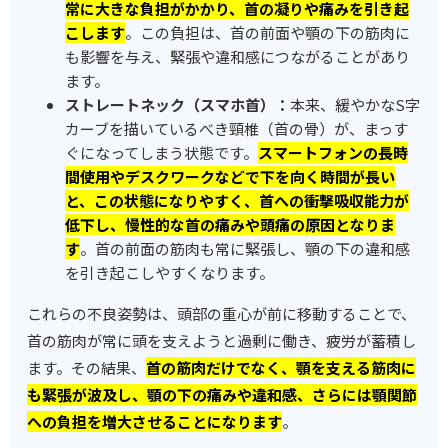
常に大きな負担がかかり、首の凝りや痛みを引き起
こします
。この負担は、首の前面や顎の下の筋肉に
も影響を与え、緊張や違和感につながることがあり
ます。
ストレートネック（スマホ首）：
本来、緩やかなS字
カーブを描いているべき頸椎（首の骨）が、まっす
ぐになってしまう状態です。
スマートフォンの長時
間使用やデスクワークなどで下を向く時間が長い
と、この状態になりやすく、首への衝撃吸収能力が
低下し、慢性的な首の痛みや頭痛の原因となりま
す
。首の前面の筋肉も常に緊張し、顎の下の違和感
を引き起こしやすくなります。
これらの不良姿勢は、頭部の重心が前に移動することで、
首の筋肉が常に頭を支えようと過剰に働き、疲労が蓄積し
ます。その結果、
首の筋肉だけでなく、顎を支える筋肉に
も緊張が波及し、顎の下の痛みや違和感、さらには顎関節
への負担を増大させることになります
。