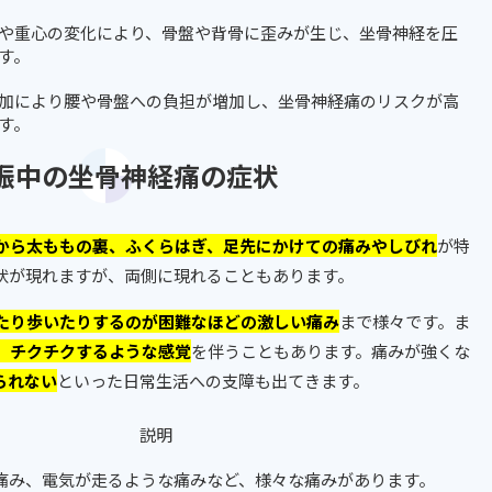
や重心の変化により、骨盤や背骨に歪みが生じ、坐骨神経を圧
す。
加により腰や骨盤への負担が増加し、坐骨神経痛のリスクが高
す。
 妊娠中の坐骨神経痛の症状
から太ももの裏、ふくらはぎ、足先にかけての痛みやしびれ
が特
状が現れますが、両側に現れることもあります。
たり歩いたりするのが困難なほどの激しい痛み
まで様々です。ま
、チクチクするような感覚
を伴うこともあります。痛みが強くな
られない
といった日常生活への支障も出てきます。
説明
痛み、電気が走るような痛みなど、様々な痛みがあります。