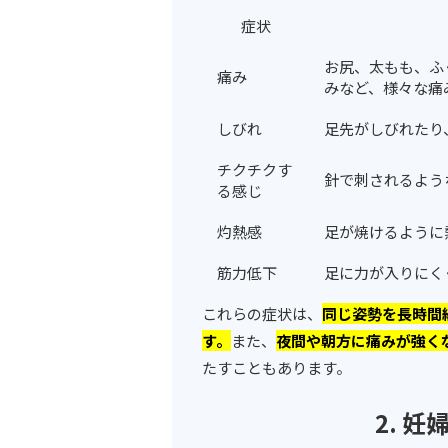
症状
お尻、太もも、ふ
痛み
みなど、様々な痛
しびれ
足先がしびれたり
チクチクす
針で刺されるよう
る感じ
灼熱感
足が焼けるように
筋力低下
足に力が入りにく
これらの症状は、
同じ姿勢を長時間
す。
また、
夜間や朝方に痛みが強く
たすこともあります。
2. 